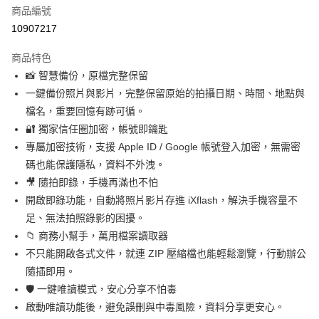
商品編號
信用卡分期付款
10907217
3 期 0 利率 每期
NT$332
21家銀行
商品特色
合作金庫商業銀行
第一商業銀行
超商取貨付款
📸 智慧備份，原檔完整保留
華南商業銀行
彰化商業銀行
一鍵備份照片與影片，完整保留原始的拍攝日期、時間、地點與
LINE Pay
上海商業儲蓄銀行
台北富邦商業銀行
國泰世華商業銀行
兆豐國際商業銀行
檔名，重要回憶有跡可循。
Apple Pay
臺灣中小企業銀行
台中商業銀行
🔐 獨家信任圈加密，帳號即鑰匙
匯豐（台灣）商業銀行
華泰商業銀行
專屬加密技術，支援 Apple ID / Google 帳號登入加密，無需密
街口支付
聯邦商業銀行
遠東國際商業銀行
碼也能保護隱私，資料不外洩。
元大商業銀行
永豐商業銀行
悠遊付
🎥 隨拍即錄，手機再滿也不怕
玉山商業銀行
星展（台灣）商業銀行
開啟即錄功能，自動將照片影片存進 iXflash，解決手機容量不
台新國際商業銀行
中國信託商業銀行
全盈+PAY
台灣樂天信用卡公司
足、無法拍照錄影的困擾。
ATM付款
📁 商務小幫手，萬用檔案讀取器
不只能開啟各式文件，就連 ZIP 壓縮檔也能輕鬆瀏覽，行動辦公
運送方式
隨插即用。
全家取貨付款
🛡️ 一鍵唯讀模式，安心分享不怕毒
免運費
啟動唯讀功能後，避免誤刪與中毒風險，資料分享更安心。