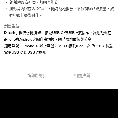
🎬 離線影音神器，無網也能看
7-11取貨付款
將影音內容存入 iXflash，隨時隨地播放，不依賴網路與流量，旅
免運費
途中最佳娛樂夥伴。
宅配
銷售重點
免運費
iXflash手機備份隨身碟，搭載USB-C與USB-A雙接頭，讓您輕鬆在
iPhone與Android之間自由切換，隨時隨地備份與分享。
適用型號：iPhone 15以上型號 / USB-C接孔iPad / 安卓USB-C裝置
電腦USB-C & USB-A接孔
詳細說明
相關推薦