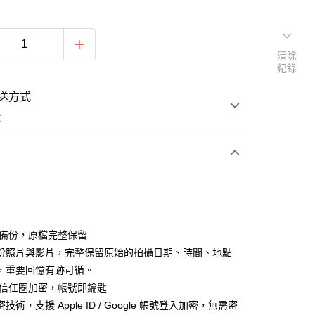
清除
紀錄
送方式
費
次付款
期付款
0 利率 每期
NT$332
21家銀行
智慧備份，原檔完整保留
庫商業銀行
第一商業銀行
份照片與影片，完整保留原始的拍攝日期、時間、地點
付款
業銀行
彰化商業銀行
，重要回憶有跡可循。
業儲蓄銀行
台北富邦商業銀行
獨家信任圈加密，帳號即鑰匙
華商業銀行
兆豐國際商業銀行
技術，支援 Apple ID / Google 帳號登入加密，無需密
小企業銀行
台中商業銀行