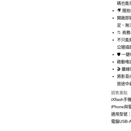
碼也能
匯豐（
街口支付
聯邦商
🎥 
元大商
悠遊付
開啟即
玉山商
足、無
台新國
全盈+PAY
📁 
台灣樂
ATM付款
不只能
公隨插
🛡️ 
運送方式
啟動唯
🎬 
全家取貨
將影音
免運費
旅途中
7-11取貨
銷售重點
免運費
iXflas
宅配
iPhon
適用型號：iPh
免運費
電腦USB-