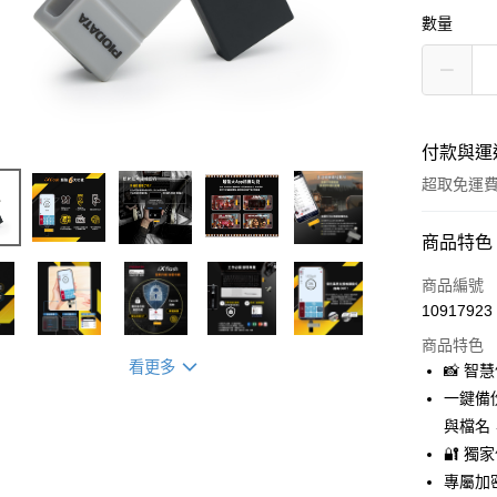
數量
付款與運
超取免運
付款方式
商品特色
信用卡一
商品編號
10917923
信用卡分
商品特色
3 期 
看更多
📸 
合作金
一鍵備
超商取貨
華南商
與檔名
LINE Pay
上海商
🔐 
國泰世
專屬加密
Apple Pay
臺灣中