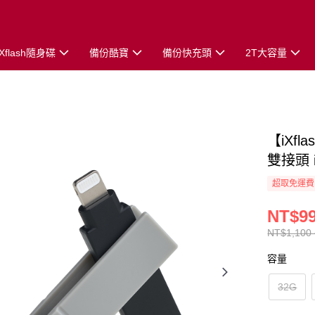
iXflash隨身碟
備份酷寶
備份快充頭
2T大容量
【iXfl
雙接頭 
超取免運費
NT$99
NT$1,100 
容量
32G