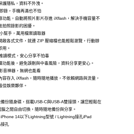
保護隱私，資料不外洩。
台灣）商業銀行
華泰商業銀行
業銀行
遠東國際商業銀行
隨拍即錄，手機再滿也不怕
業銀行
永豐商業銀行
錄功能，自動將照片影片存進 iXflash，解決手機容量不
業銀行
星展（台灣）商業銀行
法拍照錄影的困擾。
際商業銀行
中國信託商業銀行
商務小幫手，萬用檔案讀取器
天信用卡公司
開啟各式文件，就連 ZIP 壓縮檔也能輕鬆瀏覽，行動辦
即用。
一鍵唯讀模式，安心分享不怕毒
讀功能後，避免誤刪與中毒風險，資料分享更安心。
離線影音神器，無網也能看
付款
內容存入 iXflash，隨時隨地播放，不依賴網路與流量，
最佳娛樂夥伴。
付款
h手機備份隨身碟，搭載USB-C與USB-A雙接頭，讓您輕鬆在
e與電腦之間自由切換，隨時隨地備份與分享。
one 14以下Lightning型號 / Lightning接孔iPad
A接孔