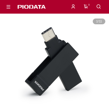
0
1
/
11