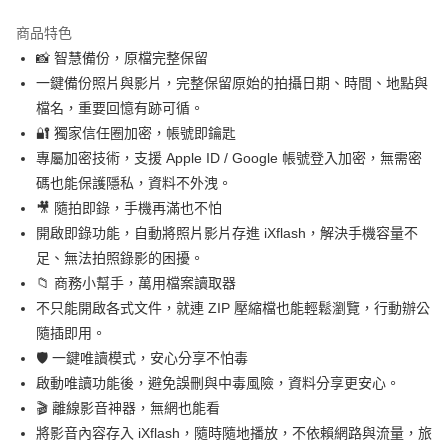
3 期 0 利率 每期
NT$332
21家銀行
商品特色
合作金庫商業銀行
第一商業銀行
超商取貨付款
📸 智慧備份，原檔完整保留
華南商業銀行
彰化商業銀行
一鍵備份照片與影片，完整保留原始的拍攝日期、時間、地點與
LINE Pay
上海商業儲蓄銀行
台北富邦商業銀行
國泰世華商業銀行
兆豐國際商業銀行
檔名，重要回憶有跡可循。
Apple Pay
臺灣中小企業銀行
台中商業銀行
🔐 獨家信任圈加密，帳號即鑰匙
匯豐（台灣）商業銀行
華泰商業銀行
專屬加密技術，支援 Apple ID / Google 帳號登入加密，無需密
街口支付
聯邦商業銀行
遠東國際商業銀行
碼也能保護隱私，資料不外洩。
元大商業銀行
永豐商業銀行
悠遊付
🎥 隨拍即錄，手機再滿也不怕
玉山商業銀行
星展（台灣）商業銀行
開啟即錄功能，自動將照片影片存進 iXflash，解決手機容量不
台新國際商業銀行
中國信託商業銀行
全盈+PAY
台灣樂天信用卡公司
足、無法拍照錄影的困擾。
ATM付款
📁 商務小幫手，萬用檔案讀取器
不只能開啟各式文件，就連 ZIP 壓縮檔也能輕鬆瀏覽，行動辦公
運送方式
隨插即用。
全家取貨付款
🛡️ 一鍵唯讀模式，安心分享不怕毒
免運費
啟動唯讀功能後，避免誤刪與中毒風險，資料分享更安心。
🎬 離線影音神器，無網也能看
7-11取貨付款
將影音內容存入 iXflash，隨時隨地播放，不依賴網路與流量，旅
免運費