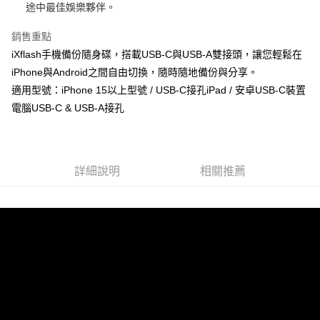
途中最佳娛樂夥伴。
宅配
銷售重點
免運費
iXflash手機備份隨身碟，搭載USB-C與USB-A雙接頭，讓您輕鬆在
iPhone與Android之間自由切換，隨時隨地備份與分享。
適用型號：iPhone 15以上型號 / USB-C接孔iPad / 安卓USB-C裝置
電腦USB-C & USB-A接孔
詳細說明
相關推薦