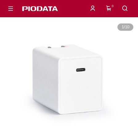
0
1
/
10