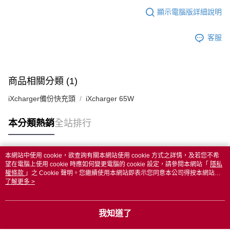
顯示電腦版詳細說明
客服
商品相關分類 (1)
iXcharger備份快充頭
iXcharger 65W
本分類熱銷
全站排行
本網站中使用 cookie，欲查詢有關本網站使用 cookie 方式之詳情，及若您不希
熱門標籤
望在電腦上使用 cookie 時應如何變更電腦的 cookie 設定，請參閱本網站「
隱私
權條款
」之 Cookie 聲明。您繼續使用本網站即表示您同意本公司得按本網站使
用條款之 Cookie 聲明使用 cookie。
了解更多 >
我知道了