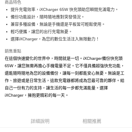
商品特色
合作金庫商業銀行
第一商業銀行
超商取貨付款
提升充電效率，iXCharger 65W 快充頭助您瞬間充滿電力。
華南商業銀行
彰化商業銀行
備份功能設計，隨時隨地應對突發情況。
LINE Pay
上海商業儲蓄銀行
台北富邦商業銀行
國泰世華商業銀行
兆豐國際商業銀行
兼容多種設備，無論是手機還是平板皆可輕鬆使用。
Apple Pay
臺灣中小企業銀行
台中商業銀行
輕巧便攜，讓您的出行充電無憂。
匯豐（台灣）商業銀行
華泰商業銀行
選擇iXCharger，為您的數位生活注入無限動力！
街口支付
聯邦商業銀行
遠東國際商業銀行
元大商業銀行
永豐商業銀行
悠遊付
銷售重點
玉山商業銀行
星展（台灣）商業銀行
在這個快速變化的世界中，時間就是一切。iXCharger備份快充頭
台新國際商業銀行
中國信託商業銀行
全盈+PAY
65W，讓您無需再擔心手機電量不足。它不僅具備超強快充功能，
台灣樂天信用卡公司
ATM付款
還能隨時隨地為您的設備備份，讓每一刻都能安心無憂。無論是工
作、旅遊或是日常生活，這款充電器都將成為您最可靠的夥伴。給
運送方式
自己一份有力的支持，讓生活的每一步都充滿能量。選擇
iXCharger，擁抱更精彩的每一天。
全家取貨付款
免運費
7-11取貨付款
詳細說明
相關推薦
免運費