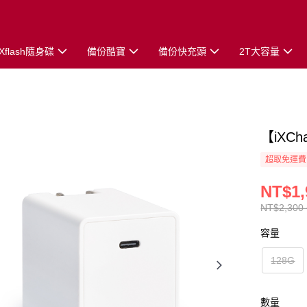
iXflash隨身碟
備份酷寶
備份快充頭
2T大容量
【iXC
超取免運費
NT$1,
NT$2,300 
容量
128G
數量