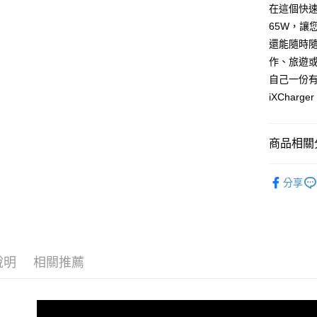
聯邦商
在這個快速
元大商
悠遊付
65W，
玉山商
還能隨時
台新國
全盈+PAY
作、旅遊
台灣樂
ATM付款
自己一份
iXChar
運送方式
商品相關分
全家取貨
免運費
iXflash隨
分享
7-11取貨
免運費
宅配
免運費
說明
相關推薦