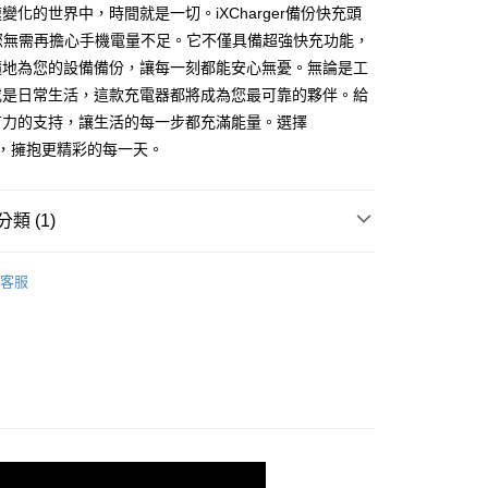
業銀行
遠東國際商業銀行
變化的世界中，時間就是一切。iXCharger備份快充頭
業銀行
永豐商業銀行
讓您無需再擔心手機電量不足。它不僅具備超強快充功能，
業銀行
星展（台灣）商業銀行
隨地為您的設備備份，讓每一刻都能安心無憂。無論是工
際商業銀行
中國信託商業銀行
或是日常生活，這款充電器都將成為您最可靠的夥伴。給
天信用卡公司
有力的支持，讓生活的每一步都充滿能量。選擇
ger，擁抱更精彩的每一天。
類 (1)
付款
身碟
iPhone14以下適用
客服
付款