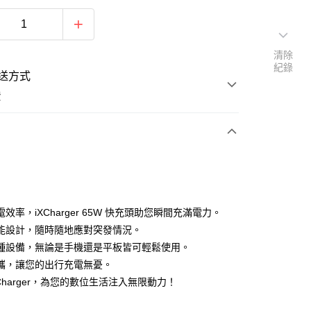
清除
紀錄
送方式
費
次付款
期付款
0 利率 每期
NT$664
21家銀行
效率，iXCharger 65W 快充頭助您瞬間充滿電力。
庫商業銀行
第一商業銀行
能設計，隨時隨地應對突發情況。
付款
業銀行
彰化商業銀行
種設備，無論是手機還是平板皆可輕鬆使用。
業儲蓄銀行
台北富邦商業銀行
攜，讓您的出行充電無憂。
華商業銀行
兆豐國際商業銀行
Charger，為您的數位生活注入無限動力！
小企業銀行
台中商業銀行
台灣）商業銀行
華泰商業銀行