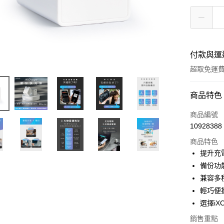
付款與運
超取免運
付款方式
商品特色
信用卡一
商品編號
10928388
信用卡分
商品特色
3 期 
提升充電
合作金
備份功
超商取貨
華南商
兼容多
LINE Pay
上海商
輕巧便
國泰世
選擇iX
Apple Pay
臺灣中
匯豐（
銷售重點
街口支付