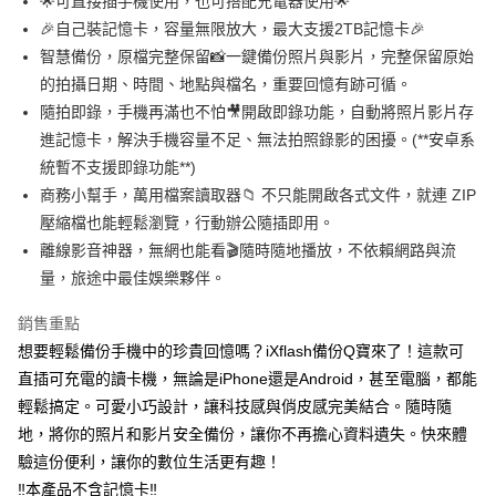
🌟可直接插手機使用，也可搭配充電器使用🌟
華南商業銀行
彰化商業銀行
🎉自己裝記憶卡，容量無限放大，最大支援2TB記憶卡🎉
LINE Pay
上海商業儲蓄銀行
台北富邦商業銀行
國泰世華商業銀行
兆豐國際商業銀行
智慧備份，原檔完整保留📸一鍵備份照片與影片，完整保留原始
Apple Pay
臺灣中小企業銀行
台中商業銀行
的拍攝日期、時間、地點與檔名，重要回憶有跡可循。
匯豐（台灣）商業銀行
華泰商業銀行
隨拍即錄，手機再滿也不怕🎥開啟即錄功能，自動將照片影片存
街口支付
聯邦商業銀行
遠東國際商業銀行
進記憶卡，解決手機容量不足、無法拍照錄影的困擾。(**安卓系
元大商業銀行
永豐商業銀行
悠遊付
統暫不支援即錄功能**)
玉山商業銀行
星展（台灣）商業銀行
商務小幫手，萬用檔案讀取器📁 不只能開啟各式文件，就連 ZIP
台新國際商業銀行
中國信託商業銀行
全盈+PAY
台灣樂天信用卡公司
壓縮檔也能輕鬆瀏覽，行動辦公隨插即用。
ATM付款
離線影音神器，無網也能看🎬隨時隨地播放，不依賴網路與流
量，旅途中最佳娛樂夥伴。
運送方式
銷售重點
全家取貨付款
想要輕鬆備份手機中的珍貴回憶嗎？iXflash備份Q寶來了！這款可
免運費
直插可充電的讀卡機，無論是iPhone還是Android，甚至電腦，都能
7-11取貨付款
輕鬆搞定。可愛小巧設計，讓科技感與俏皮感完美結合。隨時隨
免運費
地，將你的照片和影片安全備份，讓你不再擔心資料遺失。快來體
驗這份便利，讓你的數位生活更有趣！
宅配
‼️本產品不含記憶卡‼️