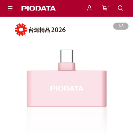
0
1
/
8